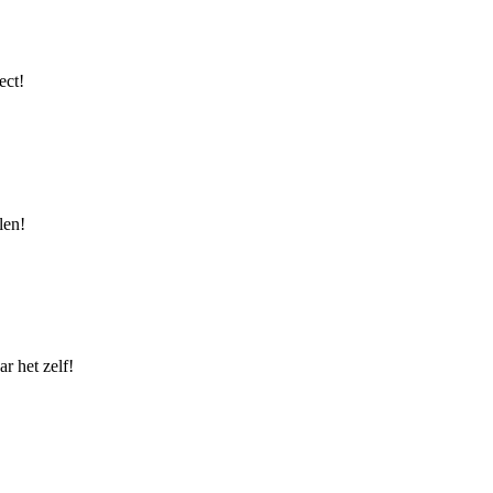
ect!
len!
r het zelf!