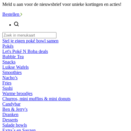
Meld u aan voor de nieuwsbrief voor unieke kortingen en acties!
Bestellen
Stel je eigen poké bowl samen
Pokés
Let's Poké N Boba deals
Bubble Tea
Snacks
Luikse Wafels
Smoothies
Nacho’s
Fries
Sushi
Warme broodjes
Churros, mini muffins & mini donuts
Candybar
Ben & Jerry's
Dranken
Desserts
Salade bowls
Extra´s en Sauzen